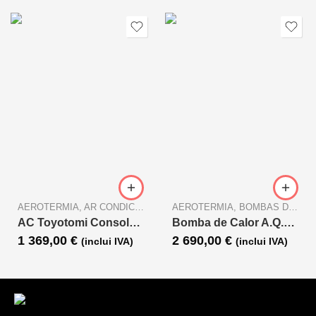
AEROTERMIA
,
AR CONDICIONADO
AEROTERMIA
,
BOMBAS DE CALOR AQS
AC Toyotomi Consola CON36INECR32/CON36OUECR32
Bomba de Calor A.Q.S Ventilada Compacta Monobloco 1PRL Aquafer 270L
1 369,00
€
2 690,00
€
(inclui IVA)
(inclui IVA)