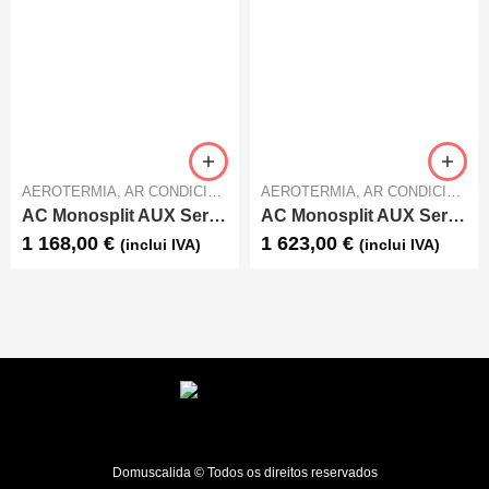
AEROTERMIA
,
AR CONDICIONADO
AEROTERMIA
,
AR CONDICIONADO
AC Monosplit AUX Serie F AUX-18FA
AC Monosplit AUX Serie F AUX-24FA
1 168,00
€
1 623,00
€
(inclui IVA)
(inclui IVA)
Domuscalida © Todos os direitos reservados