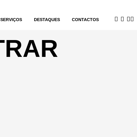
SERVIÇOS
DESTAQUES
CONTACTOS
TRAR
Que bom ver você aqui!
Nome de usuário
*
Endereço de email
*