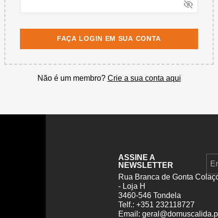
FAÇA LOGIN EM SUA CONTA
Não é um membro?
Crie a sua conta aqui
ASSINE A
NEWSLETTER
Rua Branca de Gonta Colaç
- Loja H
3460-546 Tondela
Telf.: +351 232118727
Email: geral@domuscalida.p