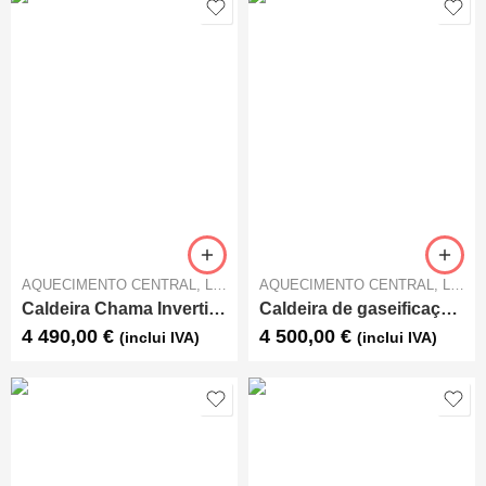
AQUECIMENTO CENTRAL
,
LENHA
AQUECIMENTO CENTRAL
,
LENHA
Caldeira Chama Invertida Solaris 40 kW
Caldeira de gaseificação a lenha DC25S ATMOS
4 490,00
€
4 500,00
€
(inclui IVA)
(inclui IVA)