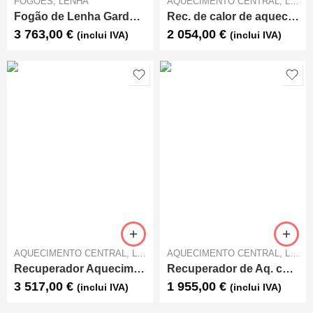
FOGÕES
,
LENHA
AQUECIMENTO CENTRAL
,
LENHA
Fogão de Lenha Gardenia 16 Petra
Rec. de calor de aquecimento central C&A Chama W4 800
3 763,00
€
2 054,00
€
(inclui IVA)
(inclui IVA)
AQUECIMENTO CENTRAL
,
LENHA
AQUECIMENTO CENTRAL
,
LENHA
Recuperador Aquecimento Central A+ DEFRO HOME NAVI SM
Recuperador de Aq. central C&A Chama W4 700
3 517,00
€
1 955,00
€
(inclui IVA)
(inclui IVA)