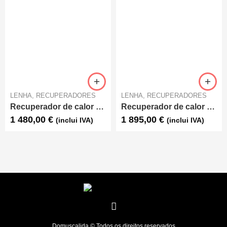
LENHA
,
RECUPERADORES
LENHA
,
RECUPERADORES
Recuperador de calor Lenha Ar – C&A Chama – Premium I ECO
Recuperador de calor Lenha Ar EcoForest-Eco insert 90 – 14kW
1 480,00
€
1 895,00
€
(inclui IVA)
(inclui IVA)
Domuscalida © Todos os direitos reservados