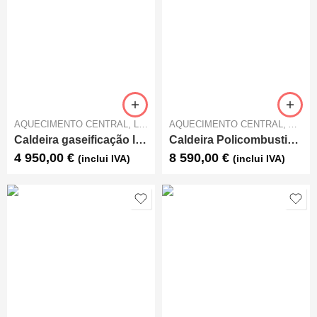
AQUECIMENTO CENTRAL
,
LENHA
AQUECIMENTO CENTRAL
,
AQUE
Caldeira gaseificação lenha DC32S ATMOS
Caldeira Policombustivel Kalorina K35-PV
4 950,00
€
8 590,00
€
(inclui IVA)
(inclui IVA)