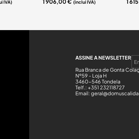
1 906,00
€
1 61
ui IVA)
(inclui IVA)
ASSINE A NEWSLETTER
Rua Branca de Gonta Colaç
Nº59 - Loja H
3460-546 Tondela
Telf.: +351 232118727
Email: geral@domuscalida