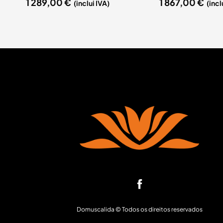
1 289,00
€
1 867,00
€
(inclui IVA)
(incl
Domuscalida © Todos os direitos reservados