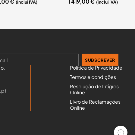
5,00
€
1 419,00
€
(inclui IVA)
(inclui IVA)
SUBSCREVER
o,
Política de Privacidade
Termos e condições
Resolução de Litígios
.pt
Online
Livro de Reclamações
Online