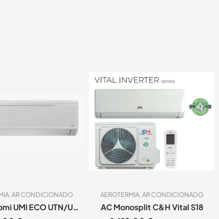
MIA
,
AR CONDICIONADO
AEROTERMIA
,
AR CONDICIONADO
AC Toyotomi UMI ECO UTN/UTG-24AP
AC Monosplit C&H Vital S18