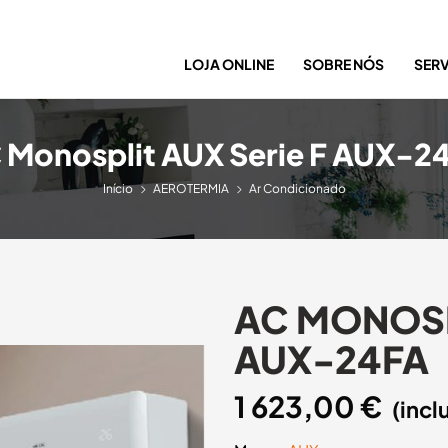
LOJA ONLINE
SOBRE NÓS
SER
 Monosplit AUX Serie F AUX-2
Início
AEROTERMIA
Ar Condicionado
AC MONOSPL
AUX-24FA
1 623,00
€
(incl