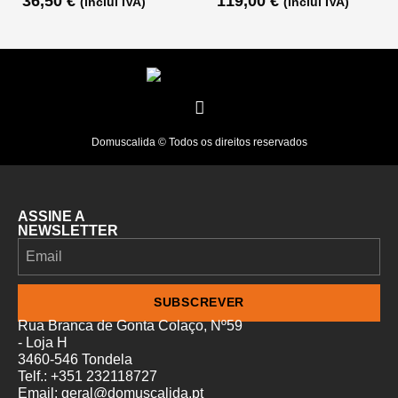
36,50
€
119,00
€
(inclui IVA)
(inclui IVA)
Domuscalida © Todos os direitos reservados
ASSINE A
NEWSLETTER
SUBSCREVER
Rua Branca de Gonta Colaço, Nº59
- Loja H
3460-546 Tondela
Telf.: +351 232118727
Email: geral@domuscalida.pt