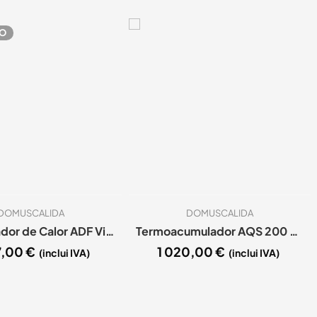
O
DOMUSCALIDA
DOMUSCALIDA
Recuperador de Calor ADF Vista 100 Ventilado
Termoacumulador AQS 200 Lts Inox 444 2 Spts entrelaçadas
7,00
€
1 020,00
€
(inclui IVA)
(inclui IVA)