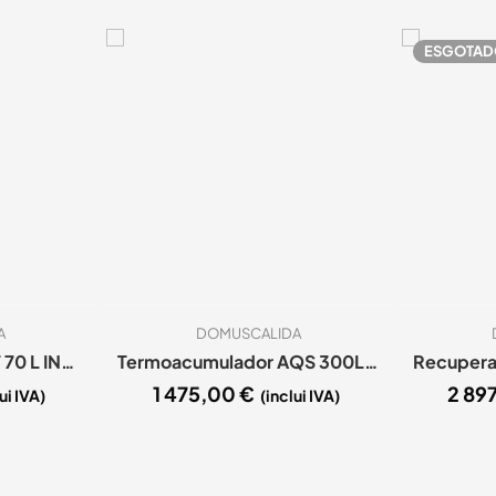
ESGOTAD
A
DOMUSCALIDA
Recuperador INSERT 70 L INSERTO VENTILADO
Termoacumulador AQS 300Lts Inox 444 2 Spts entrelaçadas
1 475,00
€
2 89
ui IVA)
(inclui IVA)