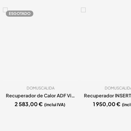
ESGOTADO
DOMUSCALIDA
DOMUSCALID
Recuperador de Calor ADF Vista 80 ventilado
2 583,00
€
1 950,00
€
(inclui IVA)
(incl