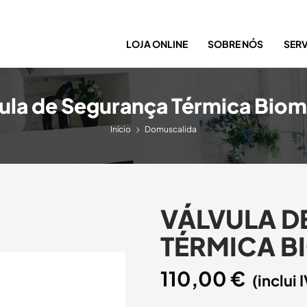
LOJA ONLINE
SOBRE NÓS
SER
ula de Segurança Térmica Bio
Início
Domuscalida
VÁLVULA D
TÉRMICA B
110,00
€
(inclui 