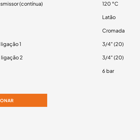
smissor (contínua)
120 °C
Latão
Cromada
 ligação 1
3/4″ (20)
 ligação 2
3/4″ (20)
6 bar
IONAR