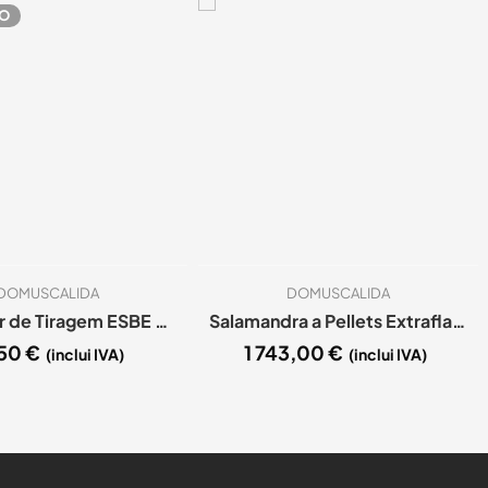
O
DOMUSCALIDA
DOMUSCALIDA
Regulador de Tiragem ESBE ATA200
Salamandra a Pellets Extraflamme Ketty 7kW
,50
€
1 743,00
€
(inclui IVA)
(inclui IVA)