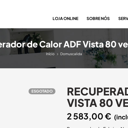
LOJA ONLINE
SOBRE NÓS
SER
rador de Calor ADF Vista 80 ve
Início
Domuscalida
RECUPERAD
ESGOTADO
VISTA 80 V
2 583,00
€
(incl