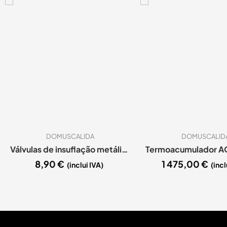
DOMUSCALIDA
DOMUSCALID
Válvulas de insuflação metálicas D100 (RAL 9016)
8,90
€
1 475,00
€
(inclui IVA)
(incl