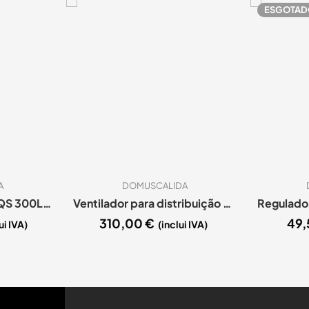
ESGOTAD
A
DOMUSCALIDA
Termoacumulador AQS 300Lts Inox 444 2 Spts entrelaçadas
Ventilador para distribuição de ar quente 600 m3
310,00
€
49
ui IVA)
(inclui IVA)