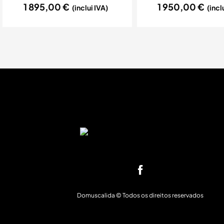
1 895,00
€
1 950,00
€
(inclui IVA)
(incl
Domuscalida © Todos os direitos reservados