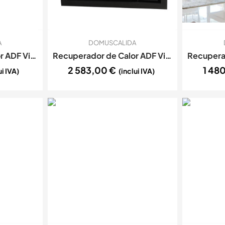
A
DOMUSCALIDA
Recuperador de Calor ADF Vista 100 Ventilado
Recuperador de Calor ADF Vista 80 ventilado
2 583,00
€
1 48
ui IVA)
(inclui IVA)