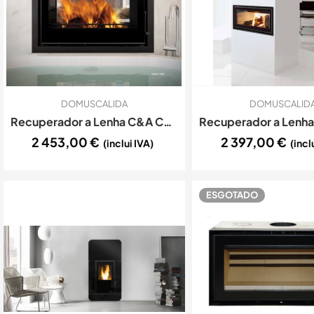
DOMUSCALIDA
DOMUSCALID
Recuperador a Lenha C&A Chama Cristal 98 DF Ventilado
2 453,00
€
2 397,00
€
(inclui IVA)
(incl
ESGOTADO