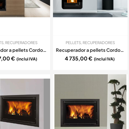
TS
,
RECUPERADORES
PELLETS
,
RECUPERADORES
Recuperador a pellets Cordoba EcoForest 12kw
Recuperador a pellets Cordoba Glass EcoForest 12kw
7,00
€
4 735,00
€
(inclui IVA)
(inclui IVA)