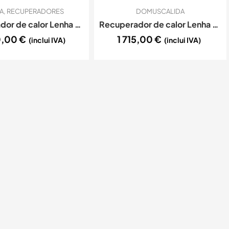
A
,
RECUPERADORES
DOMUSCALIDA
Recuperador de calor Lenha Ar – C&A Chama – Premium I ECO
Recuperador de calor Lenha Ar – C&A Chama – Premium III ECO
0,00
€
1 715,00
€
(inclui IVA)
(inclui IVA)