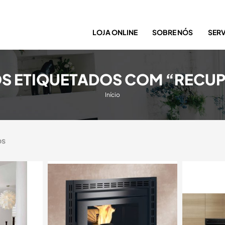
LOJA ONLINE
SOBRE NÓS
SER
S ETIQUETADOS COM “RECU
Início
os