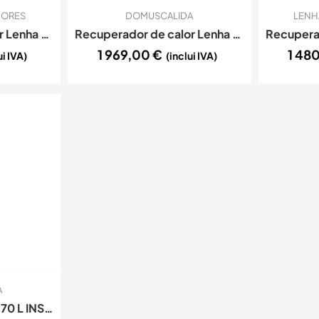
DORES
DOMUSCALIDA
LENH
Recuperador de calor Lenha Ar – C&A Chama – Cristal 88
Recuperador de calor Lenha Ar – C&A Chama – Cristal 98
1 969,00
€
1 48
ui IVA)
(inclui IVA)
A
Recuperador INSERT 70 L INSERTO VENTILADO