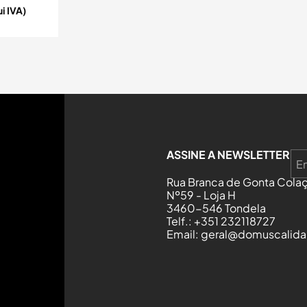
ui IVA)
ASSINE A NEWSLETTER
Rua Branca de Gonta Colaç
Nº59 - Loja H
3460-546 Tondela
Telf.: +351 232118727
Email: geral@domuscalida