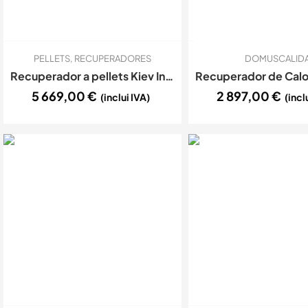
PELLETS
,
RECUPERADORES
DOMUSCALID
Recuperador a pellets Kiev Insert EcoForest 16kw
5 669,00
€
2 897,00
€
(inclui IVA)
(incl