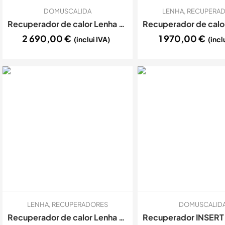
DOMUSCALIDA
LENHA
,
RECUPERA
Recuperador de calor Lenha Ar – C&A Chama – Cristal 78 DF
2 690,00
€
1 970,00
€
(inclui IVA)
(incl
LENHA
,
RECUPERADORES
DOMUSCALID
Recuperador de calor Lenha Ar EcoForest-Eco insert 90 – 14kW