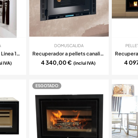
A
DOMUSCALIDA
PELLE
Recuperador a Lenha Linea 100 Duo
Recuperador a pellets canalizável Comfort plus Crystal
4 340,00
€
4 09
ui IVA)
(inclui IVA)
ESGOTADO