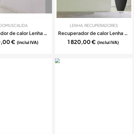
DOMUSCALIDA
LENHA
,
RECUPERADORES
Recuperador de calor Lenha Ar – C&A Chama – Cristal 69
Recuperador de calor Lenha Ar – C&A Chama – Cristal 78
0,00
€
1 820,00
€
(inclui IVA)
(inclui IVA)