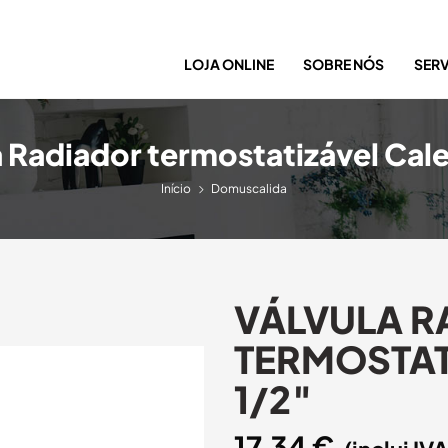
LOJA ONLINE
SOBRE NÓS
SER
 Radiador termostatizável Cale
Início
Domuscalida
VÁLVULA R
TERMOSTAT
1/2″
17,34
€