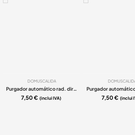
DOMUSCALIDA
DOMUSCALID
Purgador automático rad. direito 1″ GCM
7,50
€
7,50
€
(inclui IVA)
(inclui 