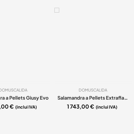
DOMUSCALIDA
DOMUSCALIDA
a a Pellets Giusy Evo
Salamandra a Pellets Extraflamme Ketty 7kW
7,00
€
1 743,00
€
(inclui IVA)
(inclui IVA)