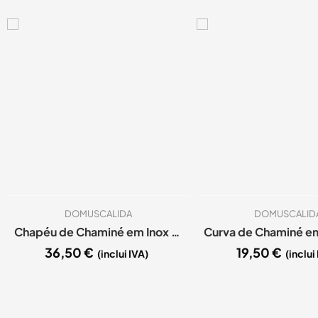
DOMUSCALIDA
DOMUSCALID
Chapéu de Chaminé em Inox com Aba D.80
36,50
€
19,50
€
(inclui IVA)
(inclui