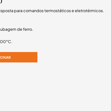
)
disposta para comandos termostáticos e eletrotérmicos.
tubagem de ferro.
100°C.
IONAR