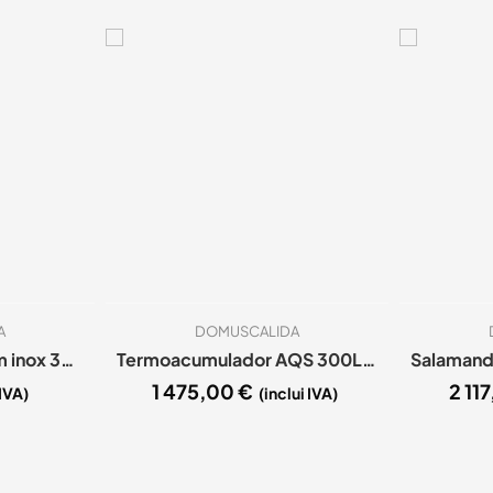
A
DOMUSCALIDA
Curva de Chaminé em inox 304 D.80 a 45º
Termoacumulador AQS 300Lts Inox 444 2 Spts entrelaçadas
Salamandr
1 475,00
€
2 11
 IVA)
(inclui IVA)