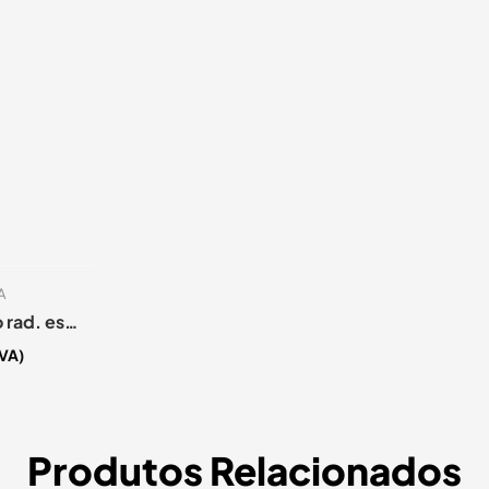
A
Purgador automático rad. esquerdo 1″ GCM
IVA)
Produtos Relacionados