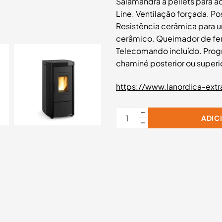
Salamandra a pellets para a
Line. Ventilação forçada. Po
Resistência cerâmica para 
cerâmico. Queimador de ferr
Telecomando incluído. Progr
chaminé posterior ou superio
https://www.lanordica-extr
ADIC