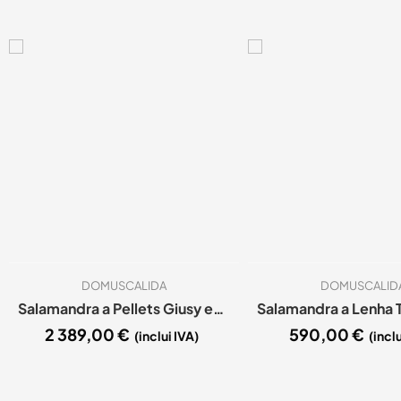
DOMUSCALIDA
DOMUSCALID
Salamandra a Pellets Giusy evo Plus
2 389,00
€
590,00
€
(inclui IVA)
(inclu