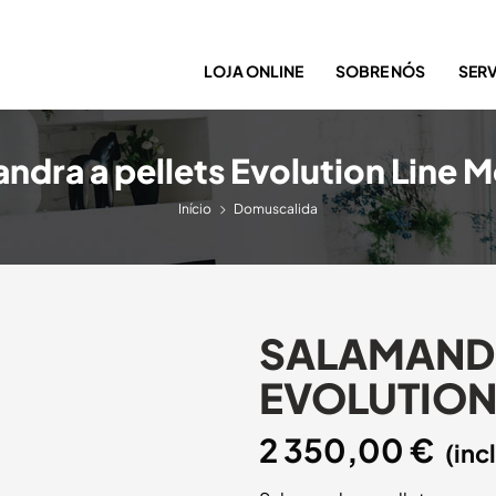
LOJA ONLINE
SOBRE NÓS
SER
ndra a pellets Evolution Line M
Início
Domuscalida
SALAMANDR
EVOLUTION
2 350,00
€
(inc