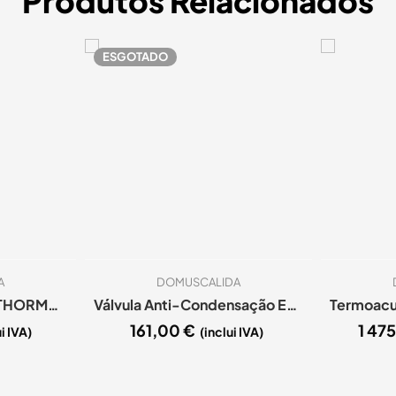
Produtos Relacionados
ESGOTADO
A
DOMUSCALIDA
Salamandra a Lenha THORMA Milano II
Válvula Anti-Condensação ESBE 55º VTC500
161,00
€
1 47
i IVA)
(inclui IVA)