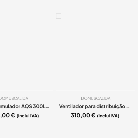
DOMUSCALIDA
DOMUSCALIDA
Termoacumulador AQS 300Lts Inox 444 2 Spts entrelaçadas
Ventilador para distribuição de ar quente 600 m3
5,00
€
310,00
€
(inclui IVA)
(inclui IVA)