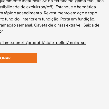
quecimento local Moira SP da Extraflame, gama Evolution
ssibilidade de excluir (on/off). Estanque e hermética.
um rápido acendimento. Revestimento em aço e topo
o fundido. Interior em fundição. Porta em fundição.
amação semanal. Gaveta de cinzas extraível. Saída de
r.
aflame.com/it/prodotti/stufe-pellet/moira-sp
IONAR