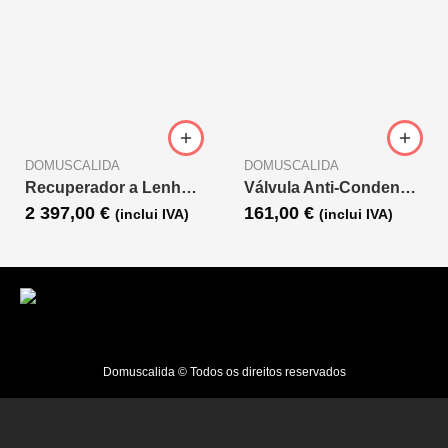
DOMUSCALIDA
DOMUSCALIDA
Recuperador a Lenha Linea 100 Duo
Válvula Anti-Condensação ESBE 55º VTC500
2 397,00
€
161,00
€
(inclui IVA)
(inclui IVA)
Domuscalida © Todos os direitos reservados