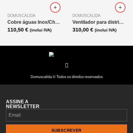
DOMUSCALIDA
DOMUSCALIDA
Cobre águas Inox/Chumbo D.80
Ventilador para distribuição de ar quente 600 m3
110,50
€
310,00
€
(inclui IVA)
(inclui IVA)
Domuscalida © Todos os direitos reservados
ASSINE A
NEWSLETTER
SUBSCREVER