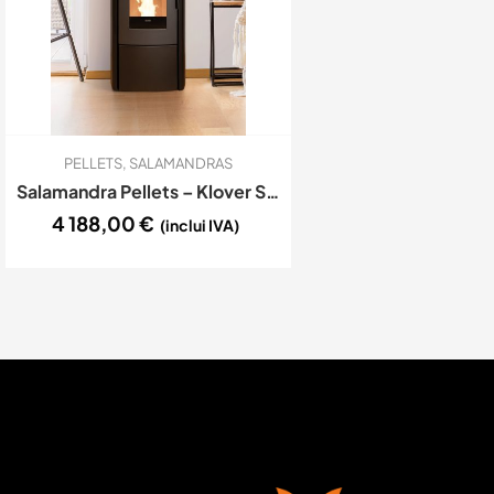
PELLETS
,
SALAMANDRAS
Salamandra Pellets – Klover Soft 80
4 188,00
€
(inclui IVA)