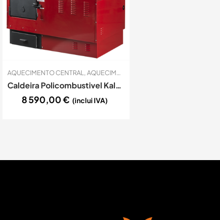
AQUECIMENTO CENTRAL
,
AQUECIMENTO CENTRAL
,
LENHA
,
PELLETS
Caldeira Policombustivel Kalorina K35-PV
8 590,00
€
(inclui IVA)